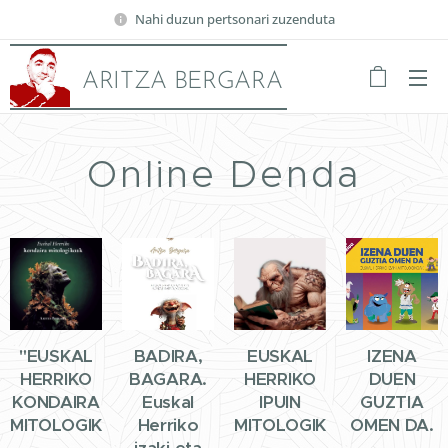
Nahi duzun pertsonari zuzenduta
ARITZA BERGARA
Online Denda
"EUSKAL
BADIRA,
EUSKAL
IZENA
HERRIKO
BAGARA.
HERRIKO
DUEN
KONDAIRA
Euskal
IPUIN
GUZTIA
MITOLOGIKOAK"
Herriko
MITOLOGIKOAK
OMEN DA.
izaki eta