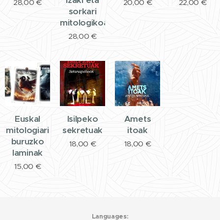
28,00
€
20,00
€
22,00
€
sorkari
mitologikoak
28,00
€
Euskal
Isilpeko
Amets
mitologiari
sekretuak
itoak
buruzko
18,00
€
18,00
€
laminak
15,00
€
Languages