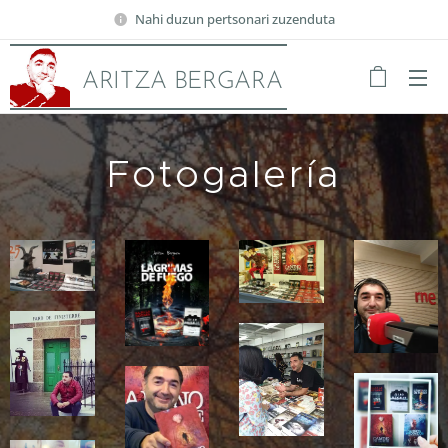
Nahi duzun pertsonari zuzenduta
ARITZA BERGARA
Fotogalería