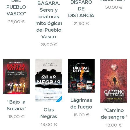
DEL
DISPARO
BAGARA.
PUEBLO
50,00
€
DE
Seres y
VASCO"
DISTANCIA
criaturas
28,00
€
mitológicas
21,90
€
del Pueblo
Vasco
28,00
€
Lágrimas
"Bajo la
de fuego
Sotana"
Olas
"Camino
18,00
€
Negras
18,00
€
de sangre"
18,00
€
18,00
€