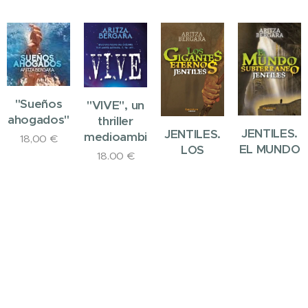
"Sueños
"VIVE", un
ahogados"
thriller
JENTILES.
JENTILES.
medioambiental
18,00
€
EL MUNDO
LOS
18,00
€
SUBTERRA
GIGANTES
ETERNOS
22,00
€
19,50
€
Agotado