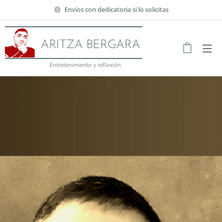
Envíos con dedicatoria si lo solicitas
ARITZA BERGARA
Entretenimiento y reflexión