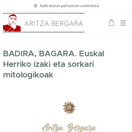
Nahi duzun pertsonari zuzenduta
ARITZA BERGARA
BADIRA, BAGARA. Euskal
Herriko izaki eta sorkari
mitologikoak