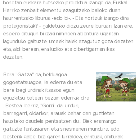
honetan euskara hutsezko proiektua izango da, Euskal
Herriko zenbait elementu ezagutzeko balioko duen
haurrentzako liburua -edo bi-. - Eta nortzuk izango dira
protagonistak? - galdetuko diozu zeure buruari. Izan ere,
espero ditugun bi izaki niminoen abentura ugaritan
lagunduko gaituzte, umeek haiek ezagutuz goza dezaten
eta, aldi berean, era ludiko eta dibertigarrian ikas
dezaten.
Bera "Galtza" da, helduagoa,
gogoetatsuagoa, ile ederra du eta
bere begi urdinak itsasoa egun
eguzkitsu batean bezain ederrak dira
. Bestea, berriz, "Gorri" da, urduri,
barregarri, oldarkor, arauak behar den guztietan
hausteko daudela pentsatzen du... Biek eramango
gaituzte fantasiaren eta sinesmenen mundura, edo,
besterik gabe, bizi garen lurraldea, errituak, ohiturak,