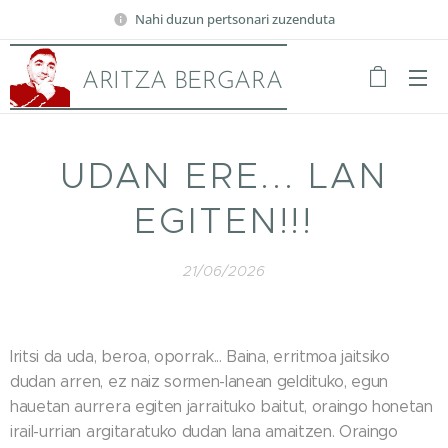
Nahi duzun pertsonari zuzenduta
ARITZA BERGARA
UDAN ERE... LAN
EGITEN!!!
21/06/2026
Iritsi da uda, beroa, oporrak... Baina, erritmoa jaitsiko
dudan arren, ez naiz sormen-lanean geldituko, egun
hauetan aurrera egiten jarraituko baitut, oraingo honetan
irail-urrian argitaratuko dudan lana amaitzen. Oraingo