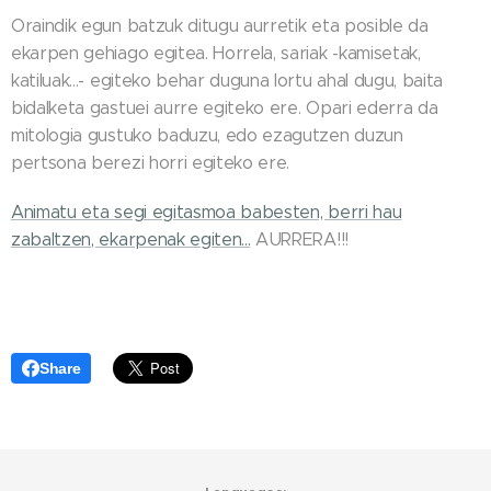
Oraindik egun batzuk ditugu aurretik eta posible da
ekarpen gehiago egitea. Horrela, sariak -kamisetak,
katiluak...- egiteko behar duguna lortu ahal dugu, baita
bidalketa gastuei aurre egiteko ere. Opari ederra da
mitologia gustuko baduzu, edo ezagutzen duzun
pertsona berezi horri egiteko ere.
Animatu eta segi egitasmoa babesten, berri hau
zabaltzen, ekarpenak egiten...
AURRERA!!!
Share