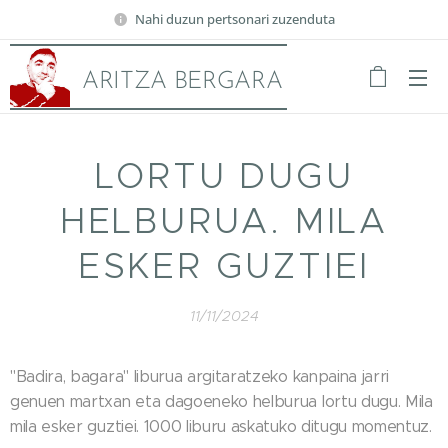
Nahi duzun pertsonari zuzenduta
ARITZA BERGARA
LORTU DUGU
HELBURUA. MILA
ESKER GUZTIEI
11/11/2024
"Badira, bagara" liburua argitaratzeko kanpaina jarri
genuen martxan eta dagoeneko helburua lortu dugu. Mila
mila esker guztiei. 1000 liburu askatuko ditugu momentuz.