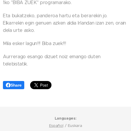
1ko "BIBA ZUEK" programarako.
Eta bukatzeko, panderoa hartu eta berarekin jo.
Elkarrekin egin genuen azken aldia Irlandan izan zen, orain
dela urte asko.
Mila esker lagun!!! Biba zuek!!!
Aurrerago esango dizuet noiz emango duten
telebistatik.
Share
Languages
Español
Euskara