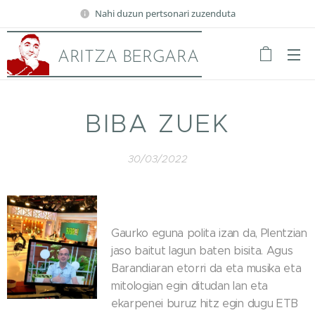
Nahi duzun pertsonari zuzenduta
ARITZA BERGARA
BIBA ZUEK
30/03/2022
Gaurko eguna polita izan da, Plentzian
jaso baitut lagun baten bisita. Agus
Barandiaran etorri da eta musika eta
mitologian egin ditudan lan eta
ekarpenei buruz hitz egin dugu ETB