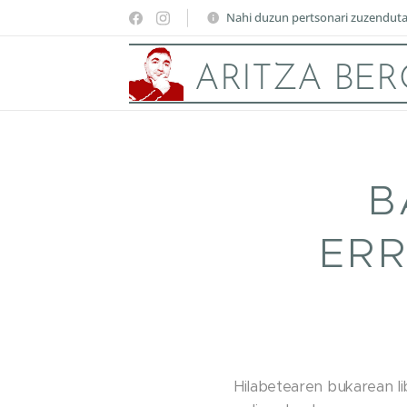
Nahi duzun pertsonari zuzendut
ARITZA BE
B
ERR
Hilabetearen bukarean li