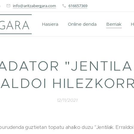
a
info@aritzabergara.com
616657369
RGARA
Hasiera
Online denda
Berriak
H
ADATOR "JENTILA
ALDOI HILEZKOR
12/11/2021
burudenda guztietan topatu ahalko duzu "Jentilak. Erraldoi 