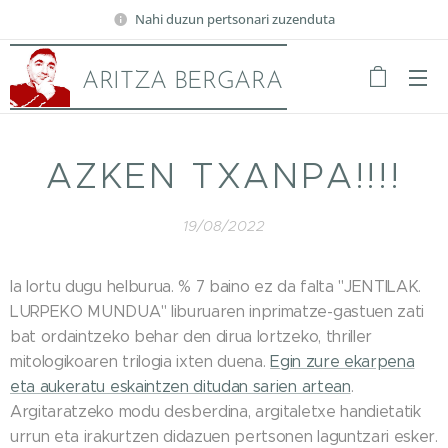
Nahi duzun pertsonari zuzenduta
ARITZA BERGARA
AZKEN TXANPA!!!!
19/08/2022
Ia lortu dugu helburua. % 7 baino ez da falta "JENTILAK.
LURPEKO MUNDUA" liburuaren inprimatze-gastuen zati
bat ordaintzeko behar den dirua lortzeko, thriller
mitologikoaren trilogia ixten duena.
Egin zure ekarpena
eta aukeratu eskaintzen ditudan sarien artean
.
Argitaratzeko modu desberdina, argitaletxe handietatik
urrun eta irakurtzen didazuen pertsonen laguntzari esker.