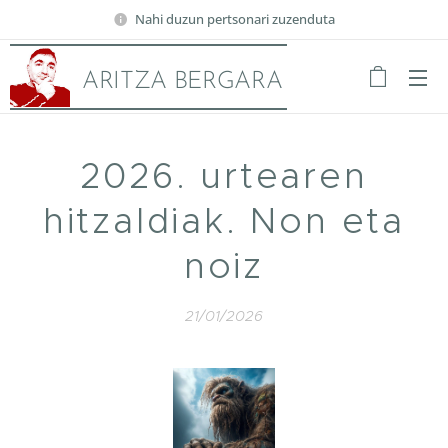
Nahi duzun pertsonari zuzenduta
ARITZA BERGARA
2026. urtearen
hitzaldiak. Non eta
noiz
21/01/2026