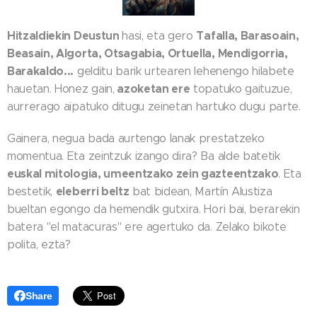
Hitzaldiekin Deustun
Tafalla, Barasoain,
hasi, eta gero
Beasain, Algorta, Otsagabia, Ortuella, Mendigorria,
Barakaldo...
gelditu barik urtearen lehenengo hilabete
azoketan ere
hauetan. Honez gain,
topatuko gaituzue,
aurrerago aipatuko ditugu zeinetan hartuko dugu parte.
Gainera, negua bada aurtengo lanak prestatzeko
momentua. Eta zeintzuk izango dira? Ba alde batetik
euskal mitologia, umeentzako zein gazteentzako
. Eta
eleberri beltz
bestetik,
bat bidean, Martín Alustiza
bueltan egongo da hemendik gutxira. Hori bai, berarekin
batera "el matacuras" ere agertuko da. Zelako bikote
polita, ezta?
Share