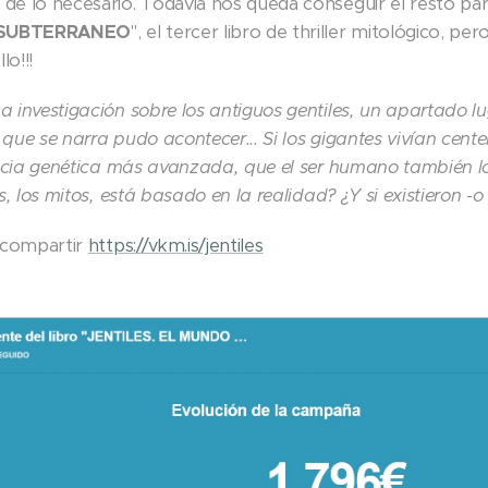
de lo necesario. Todavía nos queda conseguir el resto par
 SUBTERRANEO
", el tercer libro de thriller mitológico, p
lo!!!
 investigación sobre los antiguos gentiles, un apartado lu
que se narra pudo acontecer... Si los gigantes vivían cent
encia genética más avanzada, que el ser humano también lo
, los mitos, está basado en la realidad? ¿Y si existieron -o 
y compartir
https://vkm.is/jentiles