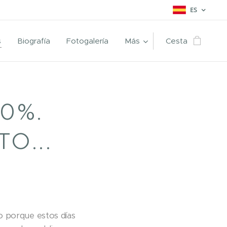
ES
s
Biografía
Fotogalería
Más
Cesta
0%.
O...
o porque estos días