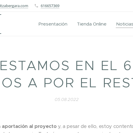
itzabergara.com
616657369
Presentación
Tienda Online
Noticia
 ESTAMOS EN EL 6
OS A POR EL REST
05.08.2022
a aportación al proyecto
y, a pesar de ello, estoy content