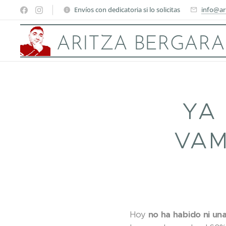
Envíos con dedicatoria si lo solicitas
info@ar
ARITZA BERGARA
YA
VAM
Hoy
no ha habido ni un