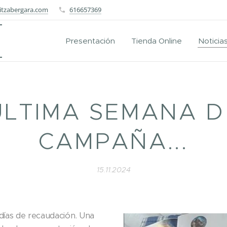
itzabergara.com
616657369
Presentación
Tienda Online
Noticia
ÚLTIMA SEMANA D
CAMPAÑA...
15.11.2024
ías de recaudación. Una