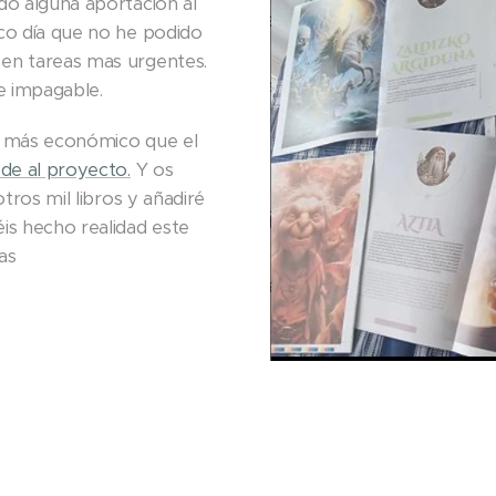
do alguna aportación al
co día que no he podido
en tareas mas urgentes.
e impagable.
o más económico que el
ede al proyecto.
Y os
tros mil libros y añadiré
is hecho realidad este
das 😘