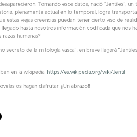
desaparecieron. Tomando esos datos, nació "Jentiles", un th
toria, plenamente actual en lo temporal, logra transporta
e estas viejas creencias puedan tener cierto viso de realid
a llegado hasta nosotros información codificada que nos ha
as razas humanas?
imo secreto de la mitología vasca", en breve llegará "Jentile
riben en la wikipedia:
https://es.wikipedia.org/wiki/Jentil
elas os hagan disfrutar. ¡¡Un abrazo!!