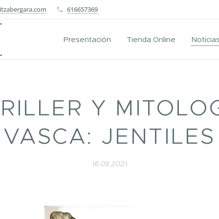
itzabergara.com
616657369
Presentación
Tienda Online
Noticia
RILLER Y MITOLO
VASCA: JENTILES
16.08.2021