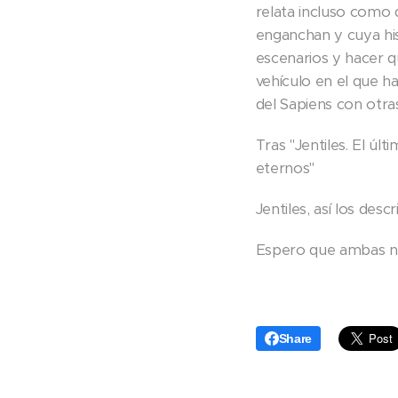
relata incluso como 
enganchan y cuya his
escenarios y hacer qu
vehículo en el que h
del Sapiens con otr
Tras "Jentiles. El últ
eternos"
Jentiles, así los desc
Espero que ambas nov
Share