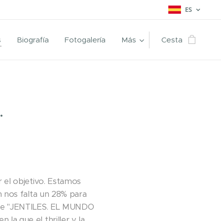
ES
s
Biografía
Fotogalería
Más
Cesta
.
 el objetivo. Estamos
n nos falta un 28% para
n de "JENTILES. EL MUNDO
a que el thriller y la