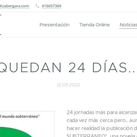
itzabergara.com
616657369
Presentación
Tienda Online
Noticia
QUEDAN 24 DÍAS..
12.08.2022
24 jornadas más para alcanzar
cada vez más cerca pero... au
hacer realidad la publicació
SUBTERRANEO", una novela en l