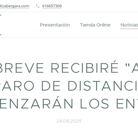
itzabergara.com
616657369
Presentación
Tienda Online
Noticia
BREVE RECIBIRÉ "
PARO DE DISTANCI
ENZARÁN LOS EN
24.09.2025