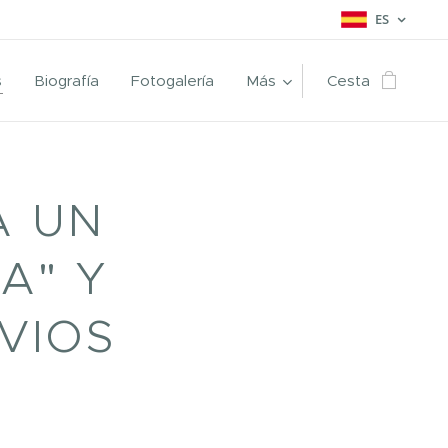
ES
s
Biografía
Fotogalería
Más
Cesta
A UN
A" Y
VIOS