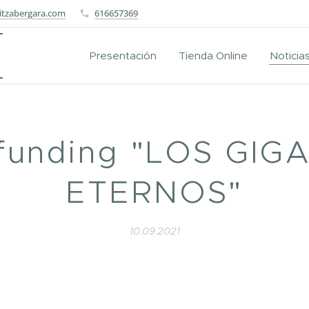
itzabergara.com
616657369
Presentación
Tienda Online
Noticia
funding "LOS GIG
ETERNOS"
10.09.2021