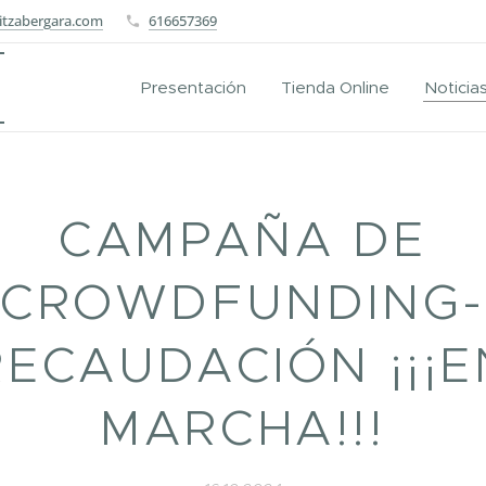
itzabergara.com
616657369
Presentación
Tienda Online
Noticia
CAMPAÑA DE
CROWDFUNDING-
RECAUDACIÓN ¡¡¡E
MARCHA!!!