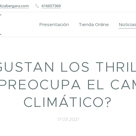
itzabergara.com
616657369
Presentación
Tienda Online
Noticia
GUSTAN LOS THRI
 PREOCUPA EL CA
CLIMÁTICO?
17.05.2021