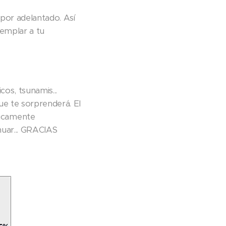
por adelantado. Así
jemplar a tu
cos, tsunamis...
que te sorprenderá. El
ticamente
nuar... GRACIAS