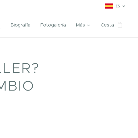
ES
s
Biografía
Fotogalería
Más
Cesta
LLER?
MBIO