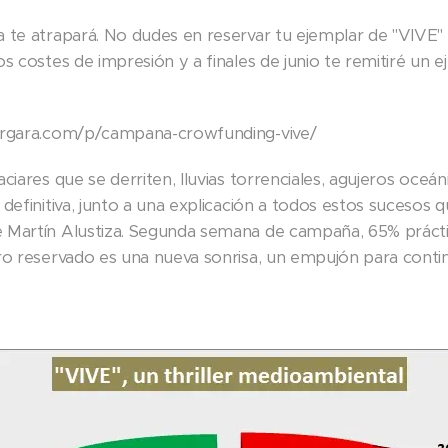
 te atrapará. No dudes en reservar tu ejemplar de "VIVE" 
s costes de impresión y a finales de junio te remitiré un e
ergara.com/p/campana-crowfunding-vive/
ciares que se derriten, lluvias torrenciales, agujeros oceáni
definitiva, junto a una explicación a todos estos sucesos 
 Martín Alustiza. Segunda semana de campaña, 65% prác
ro reservado es una nueva sonrisa, un empujón para conti